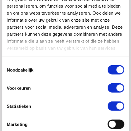
0348 – 43 29 20
(algemene nummer)
personaliseren, om functies voor social media te bieden
(ma t/m do: van 10.00 tot 14.30 uur)
en om ons websiteverkeer te analyseren. Ook delen we
info@crohn-colitis.nl
informatie over uw gebruik van onze site met onze
partners voor social media, adverteren en analyse. Deze
0348 – 420 780 (
ervaringsdeskundigenlijn
)
partners kunnen deze gegevens combineren met andere
(ma t/m do: van 10:00 tot 12:30 uur)
informatie die u aan ze heeft verstrekt of die ze hebben
verzameld op basis van uw gebruik van hun services.
ervaringsdeskundigen@crohn-colitis.nl
Toestemmingsselectie
Noodzakelijk
NL 26 RABO 0124 1235 03
Voorkeuren
Crohn & Colitis NL is dé patiëntenorganisatie van en
voor mensen met chronische darmziektes zoals de ziekte
Statistieken
van Crohn, colitis ulcerosa en microscopische colitis.
Deze ontstekingsziektes noemt men ook wel
Marketing
Inflammatory Bowel Disease (IBD). Crohn & Colitis NL zet