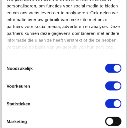
0348 – 43 29 20
(algemene nummer)
personaliseren, om functies voor social media te bieden
(ma t/m do: van 10.00 tot 14.30 uur)
en om ons websiteverkeer te analyseren. Ook delen we
info@crohn-colitis.nl
informatie over uw gebruik van onze site met onze
partners voor social media, adverteren en analyse. Deze
0348 – 420 780 (
ervaringsdeskundigenlijn
)
partners kunnen deze gegevens combineren met andere
(ma t/m do: van 10:00 tot 12:30 uur)
informatie die u aan ze heeft verstrekt of die ze hebben
verzameld op basis van uw gebruik van hun services.
ervaringsdeskundigen@crohn-colitis.nl
Toestemmingsselectie
Noodzakelijk
NL 26 RABO 0124 1235 03
Voorkeuren
Crohn & Colitis NL is dé patiëntenorganisatie van en
voor mensen met chronische darmziektes zoals de ziekte
Statistieken
van Crohn, colitis ulcerosa en microscopische colitis.
Deze ontstekingsziektes noemt men ook wel
Marketing
Inflammatory Bowel Disease (IBD). Crohn & Colitis NL zet