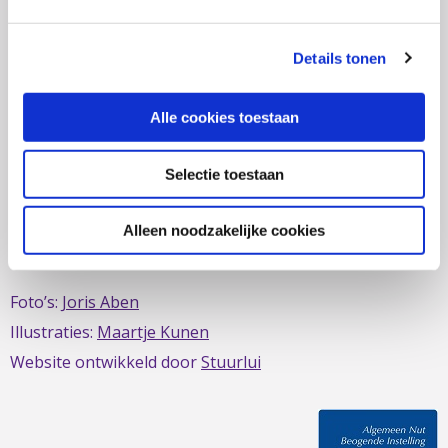
zich al sinds 1979 in om de belangen van mensen met
IBD te behartigen. Evenals de belangen van mensen met
Details tonen
short bowel/darmfalen.
Alle cookies toestaan
Selectie toestaan
Deze website is mede mogelijk gemaakt door het
MDL
Fonds
Alleen noodzakelijke cookies
Foto’s:
Joris Aben
Illustraties:
Maartje Kunen
Website ontwikkeld door
Stuurlui