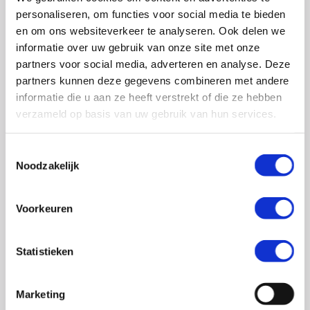
0348 – 43 29 20
(algemene nummer)
personaliseren, om functies voor social media te bieden
(ma t/m do: van 10.00 tot 14.30 uur)
en om ons websiteverkeer te analyseren. Ook delen we
info@crohn-colitis.nl
informatie over uw gebruik van onze site met onze
partners voor social media, adverteren en analyse. Deze
0348 – 420 780 (
ervaringsdeskundigenlijn
)
partners kunnen deze gegevens combineren met andere
(ma t/m do: van 10:00 tot 12:30 uur)
informatie die u aan ze heeft verstrekt of die ze hebben
verzameld op basis van uw gebruik van hun services.
ervaringsdeskundigen@crohn-colitis.nl
Toestemmingsselectie
Noodzakelijk
NL 26 RABO 0124 1235 03
Voorkeuren
Crohn & Colitis NL is dé patiëntenorganisatie van en
voor mensen met chronische darmziektes zoals de ziekte
Statistieken
van Crohn, colitis ulcerosa en microscopische colitis.
Deze ontstekingsziektes noemt men ook wel
Marketing
Inflammatory Bowel Disease (IBD). Crohn & Colitis NL zet