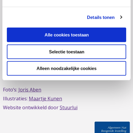
zich al sinds 1979 in om de belangen van mensen met
IBD te behartigen. Evenals de belangen van mensen met
Details tonen
short bowel/darmfalen.
Alle cookies toestaan
Selectie toestaan
Deze website is mede mogelijk gemaakt door het
MDL
Fonds
Alleen noodzakelijke cookies
Foto’s:
Joris Aben
Illustraties:
Maartje Kunen
Website ontwikkeld door
Stuurlui