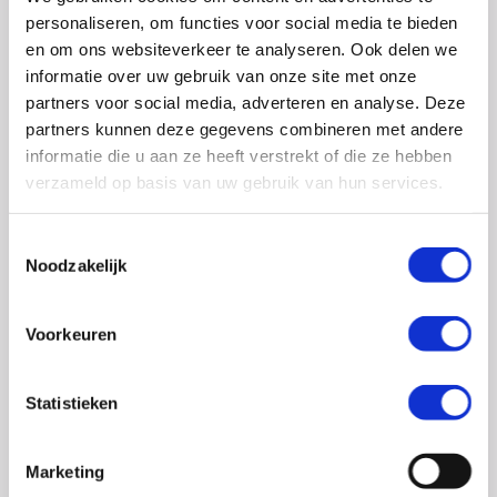
0348 – 43 29 20
(algemene nummer)
personaliseren, om functies voor social media te bieden
(ma t/m do: van 10.00 tot 14.30 uur)
en om ons websiteverkeer te analyseren. Ook delen we
info@crohn-colitis.nl
informatie over uw gebruik van onze site met onze
partners voor social media, adverteren en analyse. Deze
0348 – 420 780 (
ervaringsdeskundigenlijn
)
partners kunnen deze gegevens combineren met andere
(ma t/m do: van 10:00 tot 12:30 uur)
informatie die u aan ze heeft verstrekt of die ze hebben
verzameld op basis van uw gebruik van hun services.
ervaringsdeskundigen@crohn-colitis.nl
Toestemmingsselectie
Noodzakelijk
NL 26 RABO 0124 1235 03
Voorkeuren
Crohn & Colitis NL is dé patiëntenorganisatie van en
voor mensen met chronische darmziektes zoals de ziekte
Statistieken
van Crohn, colitis ulcerosa en microscopische colitis.
Deze ontstekingsziektes noemt men ook wel
Marketing
Inflammatory Bowel Disease (IBD). Crohn & Colitis NL zet