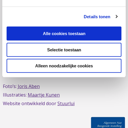
zich al sinds 1979 in om de belangen van mensen met
IBD te behartigen. Evenals de belangen van mensen met
Details tonen
short bowel/darmfalen.
Alle cookies toestaan
Selectie toestaan
Deze website is mede mogelijk gemaakt door het
MDL
Fonds
Alleen noodzakelijke cookies
Foto’s:
Joris Aben
Illustraties:
Maartje Kunen
Website ontwikkeld door
Stuurlui