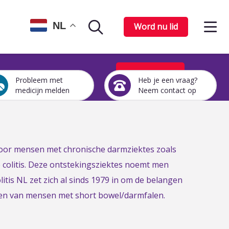
Op
NL
Word nu lid
Zoekpagina
het
me
Word nu lid
Probleem met
Heb je een vraag?
Een
Heb
medicijn melden
Neem contact op
medicijn
je
probleem
een
melden
vraag?
Neem
contact
 voor mensen met chronische darmziektes zoals
op
e colitis. Deze ontstekingsziektes noemt men
itis NL zet zich al sinds 1979 in om de belangen
gen van mensen met short bowel/darmfalen.