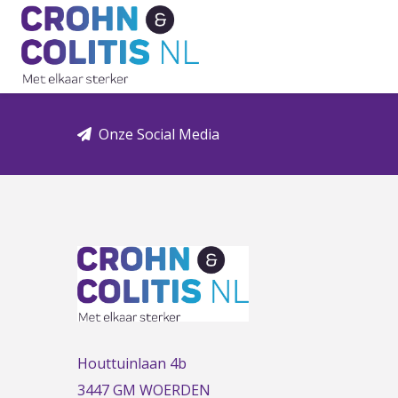
Link
to
the
homepage
Onze Social Media
Houttuinlaan 4b
3447 GM WOERDEN