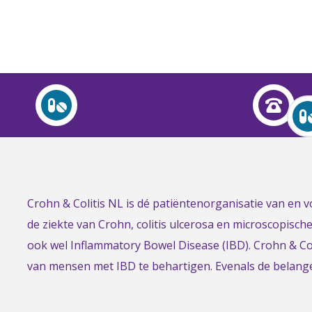
Over Crohn en colitis (IBD)
Leven met
Activiteiten & Contact
Help mee
Link
Crohn & Colitis NL is dé patiëntenorganisatie van en
Over ons
to
de ziekte van Crohn, colitis ulcerosa en microscopisch
Voor professionals
the
ook wel Inflammatory Bowel Disease (IBD). Crohn & Col
homepage
van mensen met IBD te behartigen. Evenals de belan