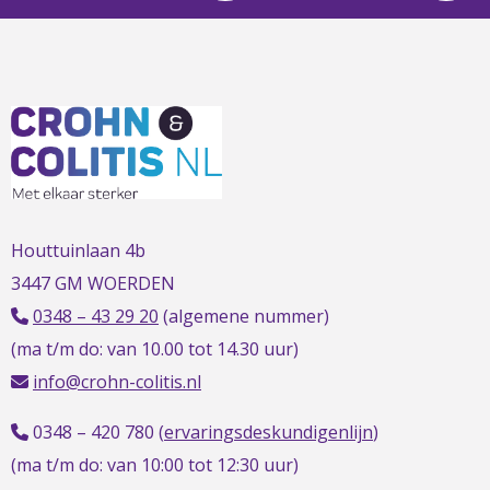
L
t
t
h
Houttuinlaan 4b
3447 GM WOERDEN
0348 – 43 29 20
(algemene nummer)
(ma t/m do: van 10.00 tot 14.30 uur)
info@crohn-colitis.nl
0348 – 420 780 (
ervaringsdeskundigenlijn
)
(ma t/m do: van 10:00 tot 12:30 uur)