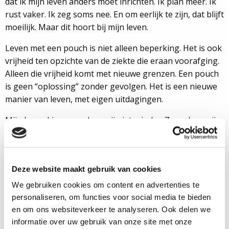
dat ik mijn leven anders moet inrichten. Ik plan meer. Ik
rust vaker. Ik zeg soms nee. En om eerlijk te zijn, dat blijft
moeilijk. Maar dit hoort bij mijn leven.
Leven met een pouch is niet alleen beperking. Het is ook
vrijheid ten opzichte van de ziekte die eraan voorafging.
Alleen die vrijheid komt met nieuwe grenzen. Een pouch
is geen “oplossing” zonder gevolgen. Het is een nieuwe
manier van leven, met eigen uitdagingen.
Mijn beperkingen maken mij niet minder. Ze maken mijn
leven anders. En dat is iets waar ik elke dag opnieuw mijn
weg in vind.
Noot van de redactie: je vindt meer informatie over de
Deze website maakt gebruik van cookies
pouch op
onze website
.
We gebruiken cookies om content en advertenties te
personaliseren, om functies voor social media te bieden
en om ons websiteverkeer te analyseren. Ook delen we
Jantine (55) kreeg in 2007
informatie over uw gebruik van onze site met onze