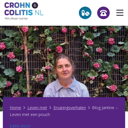
Link
Op
to
he
the
homepage
me
NL
Zoekpagina
Over Crohn en colitis (IBD)
Leven met
Activiteiten & Contact
Help mee
Over ons
Home
Leven met
Ervaringsverhalen
Blog Jantine –
Leven met een pouch
Voor professionals
Lees voor
Lees voor