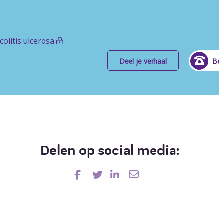
olitis ulcerosa
Deel je verhaal
Be
Delen op social media: