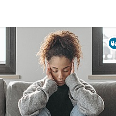
Over Crohn en colitis (IBD)
Leven met
Activiteiten & Contact
Help mee
Over ons
Voor professionals