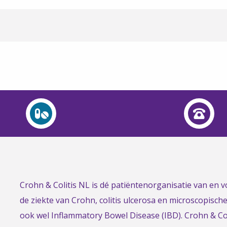
Link
Crohn & Colitis NL is dé patiëntenorganisatie van en
to
de ziekte van Crohn, colitis ulcerosa en microscopisch
the
ook wel Inflammatory Bowel Disease (IBD). Crohn & Col