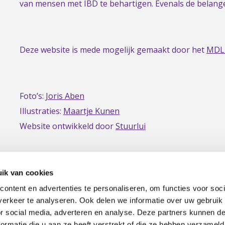
homepage
van mensen met IBD te behartigen. Evenals de belan
Deze website is mede mogelijk gemaakt door het
MDL
Foto’s:
Joris Aben
Illustraties:
Maartje Kunen
Website ontwikkeld door
Stuurlui
ik van cookies
ontent en advertenties te personaliseren, om functies voor soci
erkeer te analyseren. Ook delen we informatie over uw gebruik
or social media, adverteren en analyse. Deze partners kunnen 
ormatie die u aan ze heeft verstrekt of die ze hebben verzameld