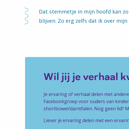
Dat stemmetje in mijn hoofd kan z
blijven. Zo erg zelfs dat ik over mij
Wil jij je verhaal 
Je ervaring of verhaal delen met ander
Facebookgroep voor ouders van kindere
shortbowel/darmfalen. Nog geen lid? Mel
Liever je ervaring delen met een ervari