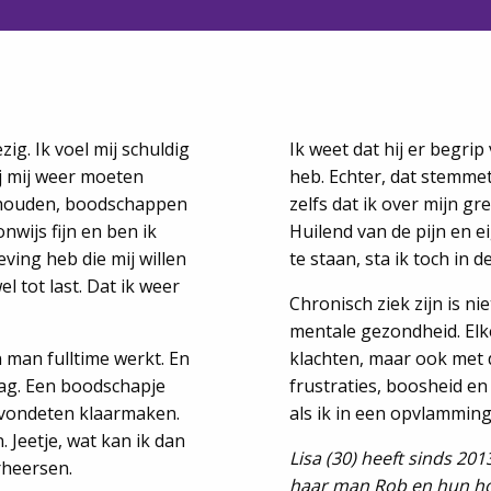
ig. Ik voel mij schuldig
Ik weet dat hij er begrip 
ij mij weer moeten
heb. Echter, dat stemmet
ishouden, boodschappen
zelfs dat ik over mijn g
nwijs fijn en ben ik
Huilend van de pijn en e
ing heb die mij willen
te staan, sta ik toch in 
el tot last. Dat ik weer
Chronisch ziek zijn is nie
mentale gezondheid. Elk
 man fulltime werkt. En
klachten, maar ook met
slag. Een boodschapje
frustraties, boosheid e
 avondeten klaarmaken.
als ik in een opvlamming 
 Jeetje, wat kan ik dan
Lisa (30) heeft sinds 2
rheersen.
haar man Rob en hun hon