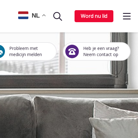
Op
NL
Word nu lid
Zoekpagina
het
me
Probleem met
Heb je een vraag?
Een
Heb
medicijn melden
Neem contact op
medicijn
je
probleem
een
melden
vraag?
Neem
contact
op