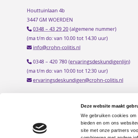
Houttuinlaan 4b
3447 GM WOERDEN
0348 – 43 29 20
(algemene nummer)
(ma t/m do: van 10.00 tot 14.30 uur)
info@crohn-colitis.nl
0348 – 420 780 (
ervaringsdeskundigenlijn
)
(ma t/m do: van 10:00 tot 12:30 uur)
ervaringsdeskundigen@crohn-colitis.nl
Deze website maakt gebru
NL 26 RABO 0124 1235 03
We gebruiken cookies om c
bieden en om ons websitev
site met onze partners vo
combineren met andere inf