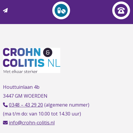
L
t
t
h
Houttuinlaan 4b
3447 GM WOERDEN
0348 – 43 29 20
(algemene nummer)
(ma t/m do: van 10.00 tot 14.30 uur)
info@crohn-colitis.nl