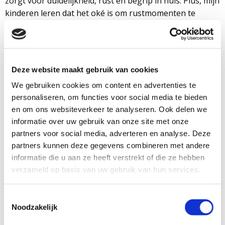
zorgt voor duidelijkheid, rust en begrip in huis. Plus, mijn
kinderen leren dat het oké is om rustmomenten te
pakken en imperfecties van anderen te accepteren.
Mariëlle (35) kreeg in 2005 de diagnose colitis ulcerosa.
Deze website maakt gebruik van cookies
De afgelopen 5 jaar is zij nauwelijks in remissie geweest.
We gebruiken cookies om content en advertenties te
Samen met haar man Arno heeft ze twee dochters Leah
personaliseren, om functies voor social media te bieden
(5) en Femme (3).
In haar blogs neemt zij jullie mee in
en om ons websiteverkeer te analyseren. Ook delen we
haar leven met de ziekte en de daarbij behorende
informatie over uw gebruik van onze site met onze
uitdagingen.
Binnen de kaders van de colitis is Mariëlle
partners voor social media, adverteren en analyse. Deze
vastberaden er altijd het beste van te maken.
partners kunnen deze gegevens combineren met andere
informatie die u aan ze heeft verstrekt of die ze hebben
Volg Mariëlle ook via Instagram:
verzameld op basis van uw gebruik van hun services.
@leven.met.colitis.ulcerosa
Toestemmingsselectie
Noodzakelijk
Wil jij je verhaal kwijt?