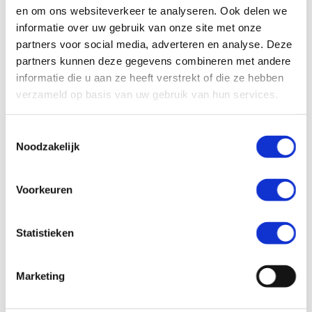
kreeg in 2005 de
en om ons websiteverkeer te analyseren. Ook delen we
diagnose colitis
informatie over uw gebruik van onze site met onze
ulcerosa. De
partners voor social media, adverteren en analyse. Deze
afgelopen jaren
partners kunnen deze gegevens combineren met andere
is zij nauwelijks
informatie die u aan ze heeft verstrekt of die ze hebben
in remissie
verzameld op basis van uw gebruik van hun services.
geweest. Samen
met haar man
Toestemmingsselectie
Arno heeft ze
Noodzakelijk
twee dochters
Leah (6) en Femme (4).
In haar blogs neemt zij jullie mee
Voorkeuren
in haar leven met de ziekte en de daarbij behorende
uitdagingen.
Binnen de kaders van de colitis is Mariëlle
vastberaden er altijd het beste van te maken.
Statistieken
Volg Mariëlle ook via Instagram:
@leven.met.colitis.ulcerosa
Marketing