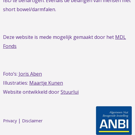
IBD te behartigen. Evenals de belangen van mensen met
short bowel/darmfalen.
Deze website is mede mogelijk gemaakt door het
MDL
Fonds
Foto’s:
Joris Aben
Illustraties:
Maartje Kunen
Website ontwikkeld door
Stuurlui
|
Privacy
Disclaimer