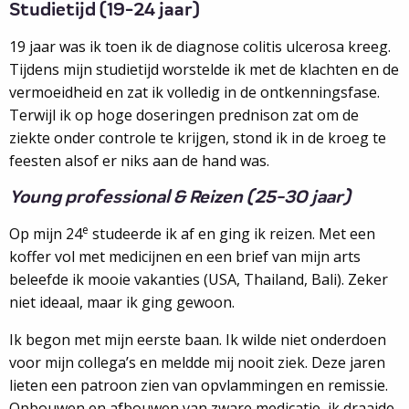
Studietijd (19-24 jaar)
19 jaar was ik toen ik de diagnose colitis ulcerosa kreeg.
Tijdens mijn studietijd worstelde ik met de klachten en de
vermoeidheid en zat ik volledig in de ontkenningsfase.
Terwijl ik op hoge doseringen prednison zat om de
ziekte onder controle te krijgen, stond ik in de kroeg te
feesten alsof er niks aan de hand was.
Young professional & Reizen (25-30 jaar)
e
Op mijn 24
studeerde ik af en ging ik reizen. Met een
koffer vol met medicijnen en een brief van mijn arts
beleefde ik mooie vakanties (USA, Thailand, Bali). Zeker
niet ideaal, maar ik ging gewoon.
Ik begon met mijn eerste baan. Ik wilde niet onderdoen
voor mijn collega’s en meldde mij nooit ziek. Deze jaren
lieten een patroon zien van opvlammingen en remissie.
Opbouwen en afbouwen van zware medicatie, ik draaide