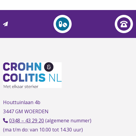
L
t
t
h
Houttuinlaan 4b
3447 GM WOERDEN
0348 – 43 29 20
(algemene nummer)
(ma t/m do: van 10.00 tot 14.30 uur)