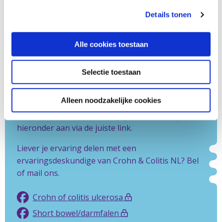
Details tonen
Wil jij je verhaal kwijt?
Je ervaring of verhaal delen met andere mensen
Alle cookies toestaan
met Crohn of colitis? Dat kan in onze besloten
Facebookgroep. Ook is er een besloten
Selectie toestaan
Facebookgroep voor ouders van kinderen met
Crohn of colitis. En er is een besloten
Alleen noodzakelijke cookies
Facebookgroep voor mensen met
shortbowel/darmfalen. Nog geen lid? Meld je
hieronder aan via de juiste link.
Liever je ervaring delen met een
ervaringsdeskundige van Crohn & Colitis NL? Bel
of mail ons.
Crohn of colitis ulcerosa
Short bowel/darmfalen