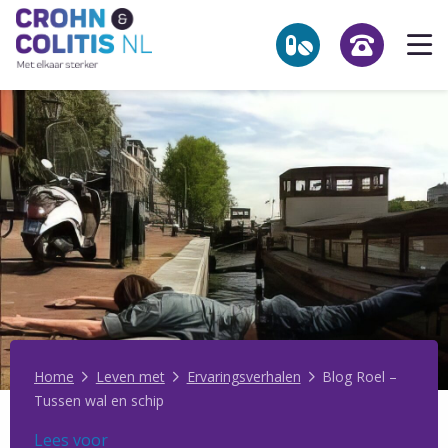
Link
Op
to
he
the
homepage
me
NL
Zoekpagina
Over Crohn en colitis (IBD)
Leven met
Activiteiten & Contact
Help mee
Over ons
Home
Leven met
Ervaringsverhalen
Blog Roel –
Tussen wal en schip
Voor professionals
Lees voor
Lees voor