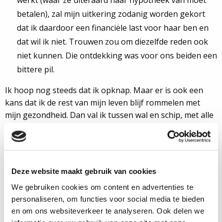
werkt (waar ze uiteraard haar hypotheek van moet
betalen), zal mijn uitkering zodanig worden gekort
dat ik daardoor een financiële last voor haar ben en
dat wil ik niet. Trouwen zou om diezelfde reden ook
niet kunnen. Die ontdekking was voor ons beiden een
bittere pil.
Ik hoop nog steeds dat ik opknap. Maar er is ook een
kans dat ik de rest van mijn leven blijf rommelen met
mijn gezondheid. Dan val ik tussen wal en schip, met alle
gevolgen van dien.
Roelant kreeg in 1998 bij een
Deze website maakt gebruik van cookies
ziekenhuisopname de
We gebruiken cookies om content en advertenties te
diagnose colitis ulcerosa.
personaliseren, om functies voor social media te bieden
Zijn ziekte zorgde ervoor dat
en om ons websiteverkeer te analyseren. Ook delen we
hij in 2000 met zijn studie