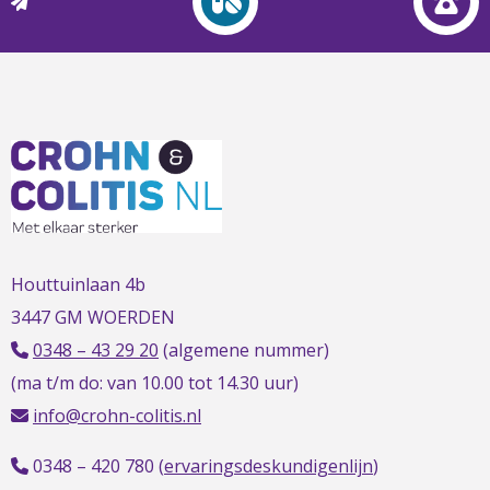
L
t
t
h
Houttuinlaan 4b
3447 GM WOERDEN
0348 – 43 29 20
(algemene nummer)
(ma t/m do: van 10.00 tot 14.30 uur)
info@crohn-colitis.nl
0348 – 420 780 (
ervaringsdeskundigenlijn
)