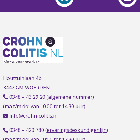
L
t
t
h
Houttuinlaan 4b
3447 GM WOERDEN
0348 – 43 29 20
(algemene nummer)
(ma t/m do: van 10.00 tot 14.30 uur)
info@crohn-colitis.nl
0348 – 420 780 (
ervaringsdeskundigenlijn
)
(ma t/m do: van 10:00 tot 12:30 uur)