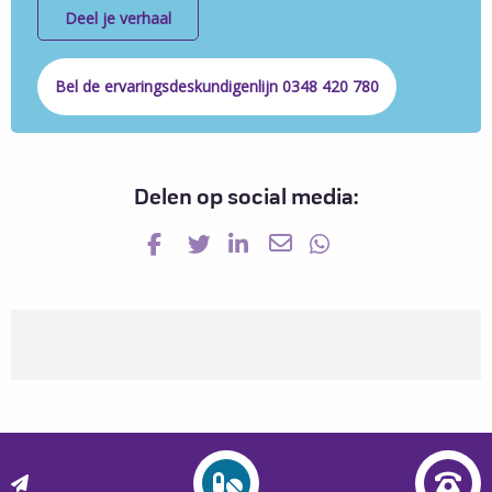
Deel je verhaal
Bel de ervaringsdeskundigenlijn 0348 420 780
Delen op social media:
Read Blog - Marleen class="prev-link">Lees het verhaal van Blog - Marleen
Read Shitzusjes - Twijfels aan je lijf class="next-link">Lees het verhaal van Shitzusjes - Twijfels aan je lijf