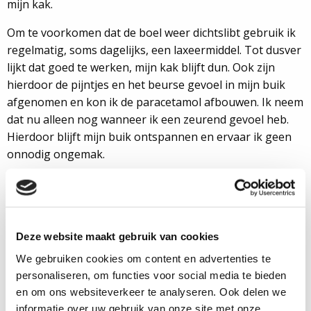
mijn kak.
Om te voorkomen dat de boel weer dichtslibt gebruik ik
regelmatig, soms dagelijks, een laxeermiddel. Tot dusver
lijkt dat goed te werken, mijn kak blijft dun. Ook zijn
hierdoor de pijntjes en het beurse gevoel in mijn buik
afgenomen en kon ik de paracetamol afbouwen. Ik neem
dat nu alleen nog wanneer ik een zeurend gevoel heb.
Hierdoor blijft mijn buik ontspannen en ervaar ik geen
onnodig ongemak.
Ik heb jarenlang mijn dunne kak vervloekt, maar ben er
nu reuze blij mee … de ironie, ha!
Roelant kreeg in 1998 bij een
Deze website maakt gebruik van cookies
ziekenhuisopname de
We gebruiken cookies om content en advertenties te
diagnose colitis ulcerosa.
personaliseren, om functies voor social media te bieden
Zijn ziekte zorgde ervoor dat
en om ons websiteverkeer te analyseren. Ook delen we
hij in 2000 met zijn studie
informatie over uw gebruik van onze site met onze