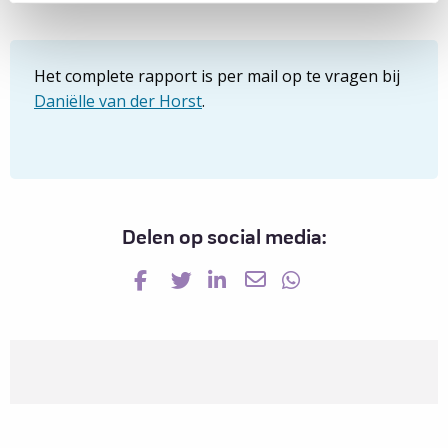
Het complete rapport is per mail op te vragen bij
Daniëlle van der Horst
.
Delen op social media:
Read CEASE-studie: veilig stoppen met anti-TNF class="prev-link">CEASE-studie: veilig stoppen met anti-TNF
Read END2end studie: verbindingstechnieken bij operatie class="next-link">END2end studie: verbindingstechnieken bij operatie