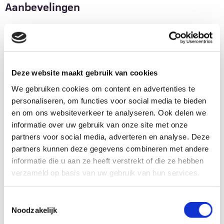
Aanbevelingen
Het onderzoek biedt waardevolle inzichten in de
ervaringen en opvattingen van patiënten met
betrekking tot operaties.
Deze website maakt gebruik van cookies
Om een goed besluit te kunnen nemen over wel/niet
We gebruiken cookies om content en advertenties te
opereren is de mening van de MDL-arts voor de
personaliseren, om functies voor social media te bieden
patiënt belangrijk, en ook de mening van de chirurg.
en om ons websiteverkeer te analyseren. Ook delen we
Een gezamenlijk gesprek (patiënt, MDL-arts en
informatie over uw gebruik van onze site met onze
chirurg) is wenselijk.
partners voor social media, adverteren en analyse. Deze
Opereren kan in eerder stadium- als behandeloptie –
partners kunnen deze gegevens combineren met andere
informatie die u aan ze heeft verstrekt of die ze hebben
in de overweging worden meegenomen. Een vijfde
verzameld op basis van uw gebruik van hun services.
van de respondenten vond het jammer dat de optie
opereren niet eerder is besproken.
Toestemmingsselectie
De mening van de arts is belangrijk om een goede
Noodzakelijk
overweging te kunnen maken om mee te doen aan