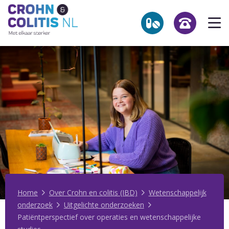
Link
Op
to
he
the
homepage
me
NL
Zoekpagina
Over Crohn en colitis (IBD)
Leven met
Activiteiten & Contact
Help mee
Over ons
Home
Over Crohn en colitis (IBD)
Wetenschappelijk
onderzoek
Uitgelichte onderzoeken
Voor professionals
Patiëntperspectief over operaties en wetenschappelijke