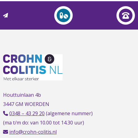
L
t
t
h
Houttuinlaan 4b
3447 GM WOERDEN
0348 – 43 29 20
(algemene nummer)
(ma t/m do: van 10.00 tot 14.30 uur)
info@crohn-colitis.nl